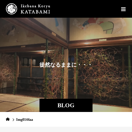
徒
然
な
る
ま
ま
に
・
・
・
BLOG
Img0144aa