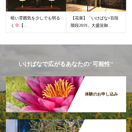
暗い雰囲気を少しでも明る
【花展】「いけばな×百段
く
【...
階段2019」大盛況御...
いけばなで広がるあなたの"可能性"
体験のお申し込み