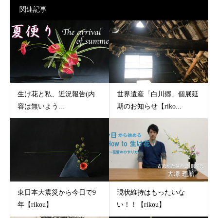
関連記事
生け花と私、近況報告(内
世界遺産「白川郷」個展延
容は無いよう...
期のお知らせ【riko...
東日本大震災から今日で9
現状維持はもったいな
年【rikou】
い！！【rikou】