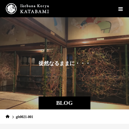
徒
然
な
る
ま
ま
に
・
・
・
BLOG
gft0021-001