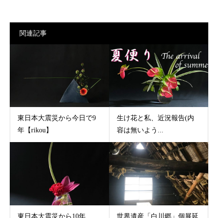
関連記事
東日本大震災から今日で9
生け花と私、近況報告(内
年【rikou】
容は無いよう...
東日本大震災から10年…
世界遺産「白川郷」個展延