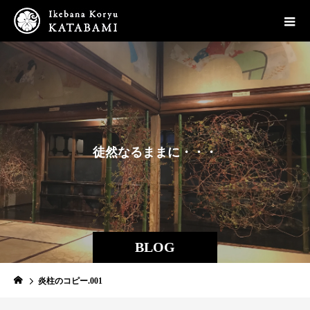
徒
然
な
る
ま
ま
に
・
・
・
BLOG
炎柱のコピー.001