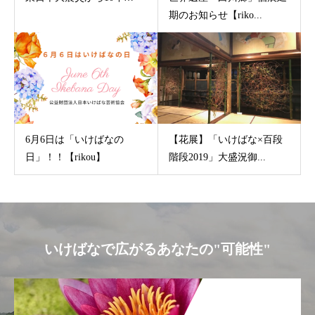
期のお知らせ【riko...
6月6日は「いけばなの
【花展】「いけばな×百段
日」！！【rikou】
階段2019」大盛況御...
いけばなで広がるあなたの"可能性"