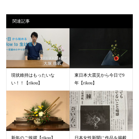
関連記事
現状維持はもったいな
東日本大震災から今日で9
い！！【rikou】
年【rikou】
新年のご挨拶【rikou】
日本女性新聞に作品を掲載