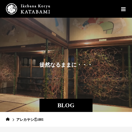
徒
然
な
る
ま
ま
に
・
・
・
BLOG
アレカヤシ①.001