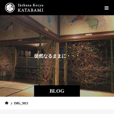
徒
然
な
る
ま
ま
に
・
・
・
BLOG
IMG_5813