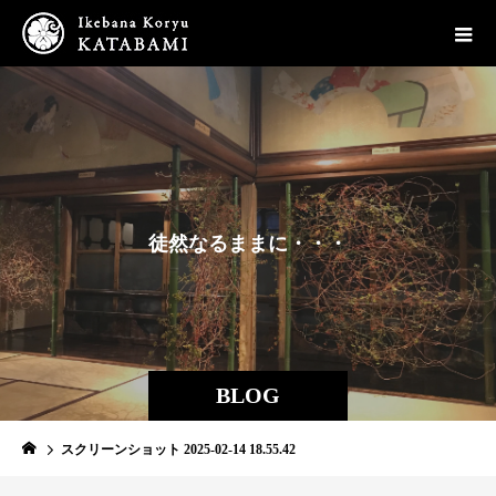
徒
然
な
る
ま
ま
に
・
・
・
BLOG
スクリーンショット 2025-02-14 18.55.42