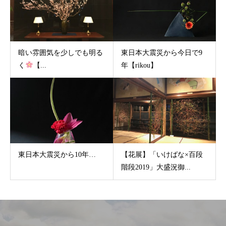
暗い雰囲気を少しでも明る
東日本大震災から今日で9
く
【...
年【rikou】
東日本大震災から10年…
【花展】「いけばな×百段
階段2019」大盛況御...