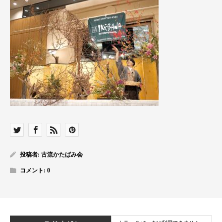
投稿者:
古流かたばみ会
コメント:
0