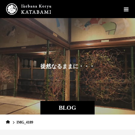
徒
然
な
る
ま
ま
に
・
・
・
BLOG
IMG_4189