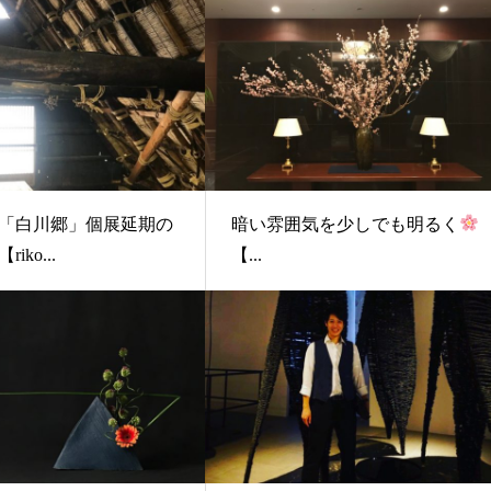
「白川郷」個展延期の
暗い雰囲気を少しでも明るく
iko...
【...