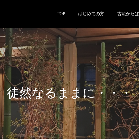
TOP
はじめての方
古流かたば
徒
然
な
る
ま
ま
に
・
・
・