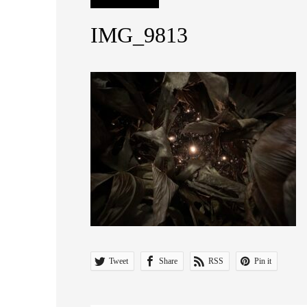
IMG_9813
Tweet
Share
RSS
Pin it