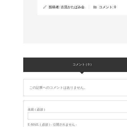
投稿者:
古流かたばみ会
コメント:
0
コメント ( 0 )
この記事へのコメントはありません。
名前 ( 必須 )
E-MAIL ( 必須 ) - 公開されません -