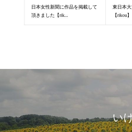
日本女性新聞に作品を掲載して
東日本大
頂きました【rik...
【rikou】
い