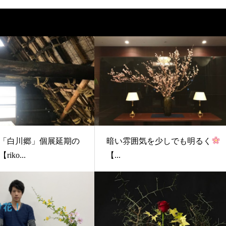
「白川郷」個展延期の
暗い雰囲気を少しでも明るく
iko...
【...