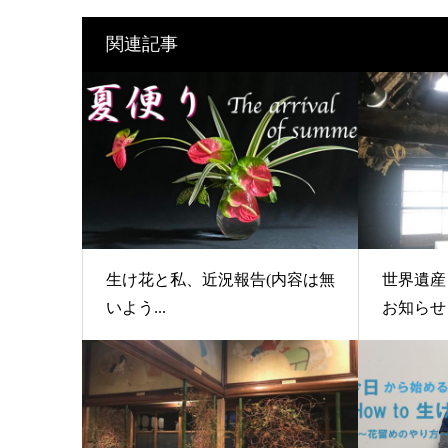
関連記事
生け花と私、近況報告(内容は無
世界遺産
いよう...
お知らせ【r