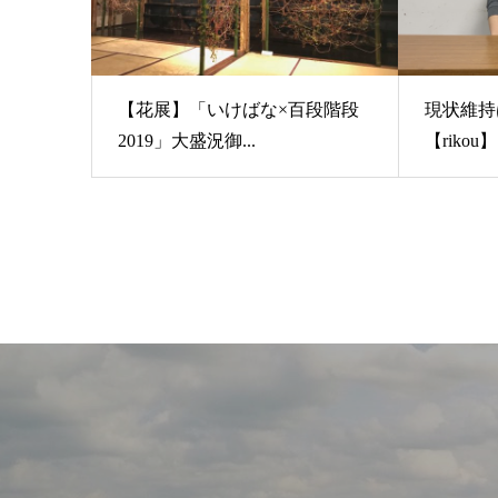
【花展】「いけばな×百段階段
現状維持
2019」大盛況御...
【rikou】