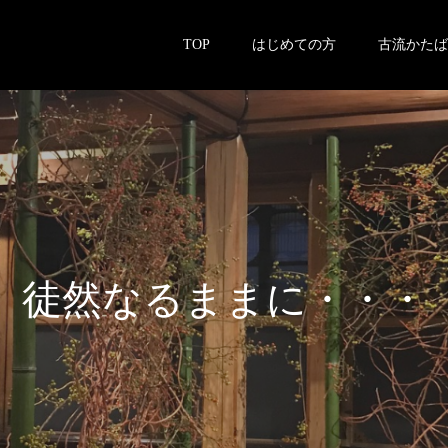
TOP
はじめての方
古流かたば
徒
然
な
る
ま
ま
に
・
・
・