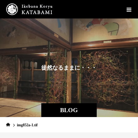
徒
然
な
る
ま
ま
に
・
・
・
BLOG
img852a-1.tif