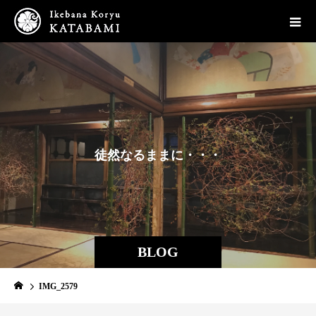
徒
然
な
る
ま
ま
に
・
・
・
BLOG
IMG_2579