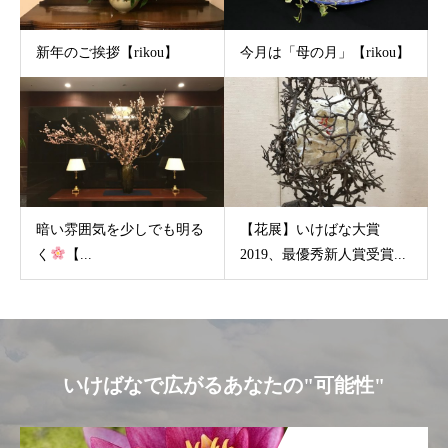
新年のご挨拶【rikou】
今月は「母の月」【rikou】
暗い雰囲気を少しでも明る
【花展】いけばな大賞
く
【...
2019、最優秀新人賞受賞...
いけばなで広がるあなたの"可能性"