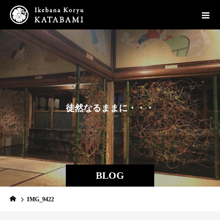
徒
然
な
る
ま
ま
に
・
・
・
BLOG
IMG_9422