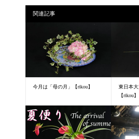
関連記事
今月は「母の月」【rikou】
東日本大
【rikou】