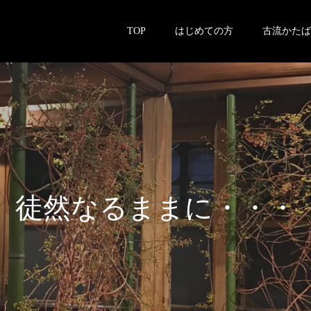
TOP
はじめての方
古流かたば
徒
然
な
る
ま
ま
に
・
・
・