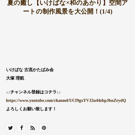
夏の癒し【いけばな×和のあかり】空間ア
ートの制作風景を大公開！(1/4)
いけばな 古流かたばみ会
大塚 理航
↓↓チャンネル登録はコチラ↓↓
https://www.youtube.com/channel/UCf9gxYVJ2u44zbpJbnZrydQ
よろしくお願い致します！