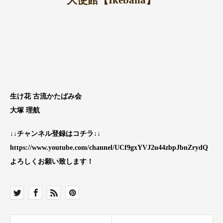
大使館【Ikebana】
生け花 古流かたばみ会
大塚 理航
↓↓チャンネル登録はコチラ↓↓
https://www.youtube.com/channel/UCf9gxYVJ2u44zbpJbnZrydQ
よろしくお願い致します！